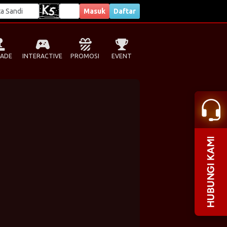
 member yg terkendala akses silahkan gunakan link https://jakjpofficial.com atau W
Masuk
Daftar
ADE
INTERACTIVE
PROMOSI
EVENT