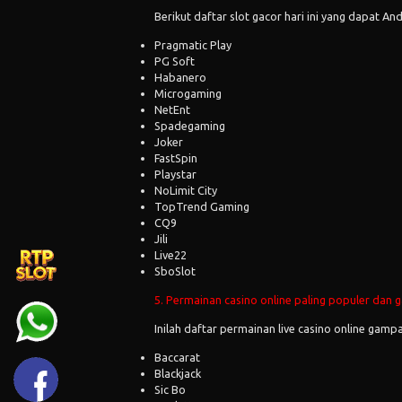
Berikut daftar slot gacor hari ini yang dapat An
Pragmatic Play
PG Soft
Habanero
Microgaming
NetEnt
Spadegaming
Joker
FastSpin
Playstar
NoLimit City
TopTrend Gaming
CQ9
Jili
Live22
SboSlot
5. Permainan casino online paling populer da
Inilah daftar permainan live casino online gamp
Baccarat
Blackjack
Sic Bo