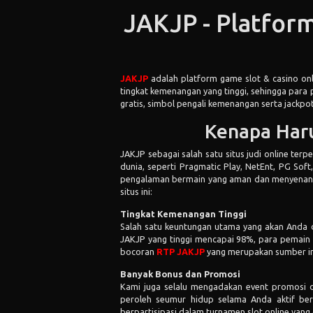
JAKJP - Platform
JAKJP
adalah platform game slot & casino onl
tingkat kemenangan yang tinggi, sehingga para 
gratis, simbol pengali kemenangan serta jackpo
Kenapa Haru
JAKJP sebagai salah satu situs judi online ter
dunia, seperti Pragmatic Play, NetEnt, PG So
pengalaman bermain yang aman dan menyenangka
situs ini:
Tingkat Kemenangan Tinggi
Salah satu keuntungan utama yang akan Anda da
JAKJP yang tinggi mencapai 98%, para pemain 
bocoran
RTP JAKJP
yang merupakan sumber info
Banyak Bonus dan Promosi
Kami juga selalu mengadakan event promosi
peroleh seumur hidup selama Anda aktif berm
berpartisipasi dalam turnamen slot online yang