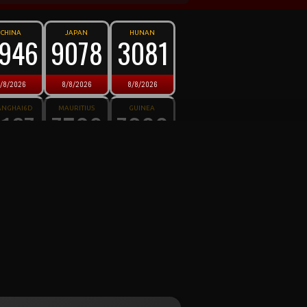
CHINA
JAPAN
HUNAN
946
9078
3081
/8/2026
8/8/2026
8/8/2026
ANGHAI6D
MAURITIUS
GUINEA
127
7509
7688
/8/2026
8/8/2026
8/8/2026