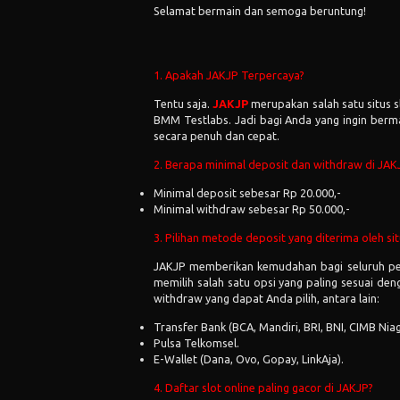
Selamat bermain dan semoga beruntung!
1. Apakah JAKJP Terpercaya?
Tentu saja.
JAKJP
merupakan salah satu situs sl
BMM Testlabs. Jadi bagi Anda yang ingin bermai
secara penuh dan cepat.
2. Berapa minimal deposit dan withdraw di JAK
Minimal deposit sebesar Rp 20.000,-
Minimal withdraw sebesar Rp 50.000,-
3. Pilihan metode deposit yang diterima oleh si
JAKJP memberikan kemudahan bagi seluruh pe
memilih salah satu opsi yang paling sesuai den
withdraw yang dapat Anda pilih, antara lain:
Transfer Bank (BCA, Mandiri, BRI, BNI, CIMB Ni
Pulsa Telkomsel.
E-Wallet (Dana, Ovo, Gopay, LinkAja).
4. Daftar slot online paling gacor di JAKJP?