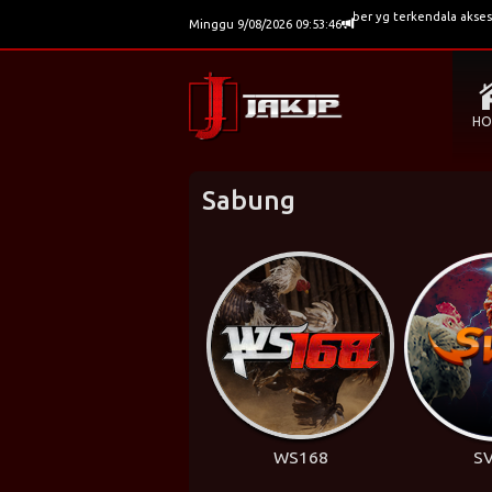
Bagi member yg terkendala akses silahk
Minggu 9/08/2026 09:53:47
HO
Sabung
WS168
S