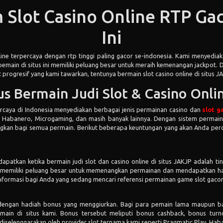
 Slot Casino Online RTP Gac
Ini
ine terpercaya dengan rtp tinggi paling gacor se-indonesia. Kami menyedia
pemain di situs ini memiliki peluang besar untuk meraih kemenangan jackpot. D
t progresif yang kami tawarkan, tentunya bermain slot casino online di situs
s Bermain Judi Slot & Casino Onli
percaya di Indonesia menyediakan berbagai jenis permainan casino dan
slot g
ft, Habanero, Microgaming, dan masih banyak lainnya. Dengan sistem permai
n bagi semua permain. Berikut beberapa keuntungan yang akan Anda perole
patkan ketika bermain judi slot dan casino online di situs JAKJP adalah t
memiliki peluang besar untuk memenangkan permainan dan mendapatkan hadi
rmasi bagi Anda yang sedang mencari referensi permainan game slot gacor rtp
 dengan hadiah bonus yang menggiurkan. Bagi para pemain lama maupun b
ain di situs kami. Bonus tersebut meliputi bonus cashback, bonus turno
 diselenggarakan oleh provider slot ternama kami seperti Pragmatic Play, Hab