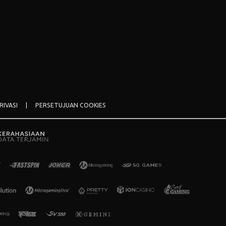
RIVASI
|
PERSETUJUAN COOKIES