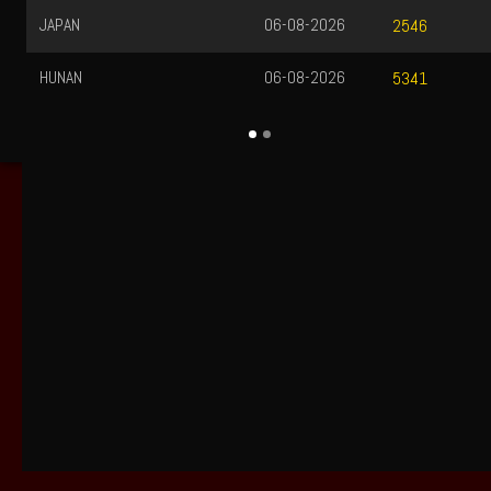
06-08-2026
MAURITIUS
2546
06-08-2026
GUINEA
5341