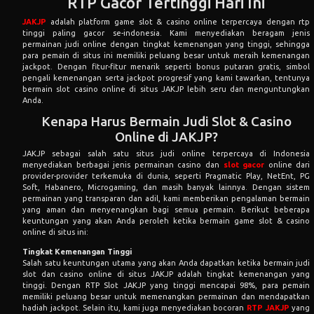
RTP Gacor Tertinggi Hari Ini
JAKJP
adalah platform game slot & casino online terpercaya dengan rtp
tinggi paling gacor se-indonesia. Kami menyediakan beragam jenis
permainan judi online dengan tingkat kemenangan yang tinggi, sehingga
para pemain di situs ini memiliki peluang besar untuk meraih kemenangan
jackpot. Dengan fitur-fitur menarik seperti bonus putaran gratis, simbol
pengali kemenangan serta jackpot progresif yang kami tawarkan, tentunya
bermain slot casino online di situs JAKJP lebih seru dan menguntungkan
Anda.
Kenapa Harus Bermain Judi Slot & Casino
Online di JAKJP?
JAKJP sebagai salah satu situs judi online terpercaya di Indonesia
menyediakan berbagai jenis permainan casino dan
slot gacor
online dari
provider-provider terkemuka di dunia, seperti Pragmatic Play, NetEnt, PG
Soft, Habanero, Microgaming, dan masih banyak lainnya. Dengan sistem
permainan yang transparan dan adil, kami memberikan pengalaman bermain
yang aman dan menyenangkan bagi semua permain. Berikut beberapa
keuntungan yang akan Anda peroleh ketika bermain game slot & casino
online di situs ini:
Tingkat Kemenangan Tinggi
Salah satu keuntungan utama yang akan Anda dapatkan ketika bermain judi
slot dan casino online di situs JAKJP adalah tingkat kemenangan yang
tinggi. Dengan RTP Slot JAKJP yang tinggi mencapai 98%, para pemain
memiliki peluang besar untuk memenangkan permainan dan mendapatkan
hadiah jackpot. Selain itu, kami juga menyediakan bocoran
RTP JAKJP
yang