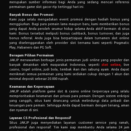
merupakan sumber informasi bagi Anda yang sedang mencari referensi
permainan game slot gacor rtp tertinggi hari ini.
Banyak Bonus dan Promosi
Kami juga selalu mengadakan event promosi dengan hadiah bonus yang
menggiurkan. Bagi para pemain lama maupun baru, kami memberikan bonus
yang dapat Anda peroleh seumur hidup selama Anda aktif bermain di situs
kami. Bonus tersebut meliputi bonus cashback, bonus turnover, dan juga
bonus referral. Anda juga bisa berpartisipasi dalam turnamen slot online
yang diselenggarakan oleh provider slot ternama kami seperti Pragmatic
Play, Habanero dan PG Soft.
Beragam Pilihan Permainan
JAKJP menawarkan berbagai jenis permainan judi online yang populer dan
banyak dimainkan oleh masyarakat Indonesia, seperti
slot online
, live
casino, togel online, judi bola, tembak ikan dan sabung ayam. Anda dapat
menikmati semua permainan yang kami sediakan cukup dengan 1 akun dan
minimal deposit sebesar 20.000 rupiah.
Keamanan dan Kepercayaan
JAKJP adalah platform game slot & casino online terpercaya yang selalu
memprioritaskan keamanan dan privasi para pemain. Dengan sistem enkripsi
yang canggih, situs kami dirancang untuk melindungi data pribadi dan
keuangan para pemain. Sehingga Anda dapat bermain dengan tenang, aman
dan nyaman di sini.
Layanan CS Profesional dan Responsif
Situs JAKJP juga menyediakan layanan customer service yang ramah,
profesional dan responsif. Tim kami siap membantu Anda selama 24 jam