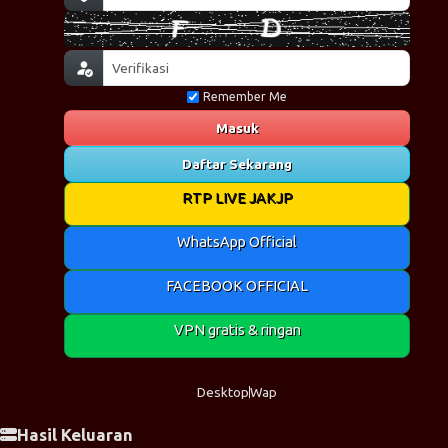
Remember Me
Masuk
Daftar Sekarang
RTP LIVE JAKJP
WhatsApp Official
FACEBOOK OFFICIAL
VPN gratis & ringan
Desktop
Wap
Hasil Keluaran