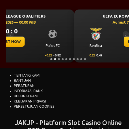
UEFA EUROPA LEAGUE QUALIFIERS
August 7, 2026 — 02:00 WIB
4 : 0
Previous
Ne
BET NOW
Benfica
Heart of Midlothian
0.25
0.47
-0.25
-0.59
TENTANG KAMI
BANTUAN
PERATURAN
INFORMASI BANK
HUBUNGI KAMI
KEBIJAKAN PRIVASI
PERSETUJUAN COOKIES
JAKJP - Platform Slot Casino Online