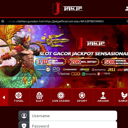
kses silahkan gunakan link https://jakjpofficial.com atau WA 6287860544365
Bagi me
TOGEL
SLOT
LIVE CASINO
SPORT
ARCADE
SABU