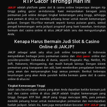
RTP Gacor Tertinggi Hari Ini
JAKJP
adalah platform game slot & casino online terpercaya dengan rtp
tinggi paling gacor se-indonesia. Kami menyediakan beragam jenis
permainan judi online dengan tingkat kemenangan yang tinggi, sehingga
para pemain di situs ini memiliki peluang besar untuk meraih kemenangan
jackpot. Dengan fitur-fitur menarik seperti bonus putaran gratis, simbol
pengali kemenangan serta jackpot progresif yang kami tawarkan, tentunya
bermain slot casino online di situs JAKJP lebih seru dan menguntungkan
Anda.
Kenapa Harus Bermain Judi Slot & Casino
Online di JAKJP?
JAKJP sebagai salah satu situs judi online terpercaya di Indonesia
menyediakan berbagai jenis permainan casino dan
slot gacor
online dari
provider-provider terkemuka di dunia, seperti Pragmatic Play, NetEnt, PG
Soft, Habanero, Microgaming, dan masih banyak lainnya. Dengan sistem
permainan yang transparan dan adil, kami memberikan pengalaman bermain
yang aman dan menyenangkan bagi semua permain. Berikut beberapa
keuntungan yang akan Anda peroleh ketika bermain game slot & casino
online di situs ini:
Tingkat Kemenangan Tinggi
Salah satu keuntungan utama yang akan Anda dapatkan ketika bermain judi
slot dan casino online di situs JAKJP adalah tingkat kemenangan yang
tinggi. Dengan RTP Slot JAKJP yang tinggi mencapai 98%, para pemain
memiliki peluang besar untuk memenangkan permainan dan mendapatkan
hadiah jackpot. Selain itu, kami juga menyediakan bocoran
RTP JAKJP
yang